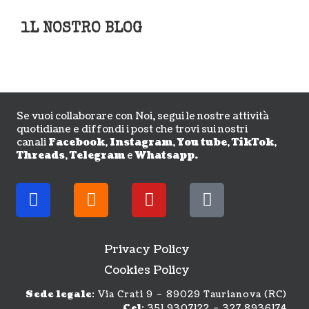
lL NOSTRO BLOG
Se vuoi collaborare con Noi, segui le nostre attività
quotidiane e diffondi i post che trovi sui nostri
canali
Facebook
,
Instagram
,
You tube
,
TikTok
,
Threads
,
Telegram
e
Whatsapp.
Privacy Policy
Cookies Policy
Sede legale
: Via Crati 9 – 89029 Taurianova (RC)
Cel
:
351 9307122 – 327 8936174