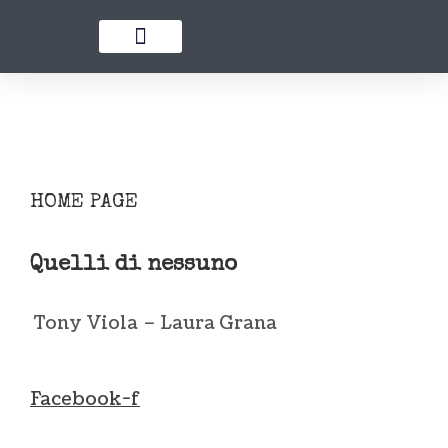
CHI SIAMO
ADOTTA UN CANE
MAMME A DISTANZA
COME AIUTARCI
HOME
CHI SIAMO
ADOTTA UN CANE
HOME PAGE
MAMME A DISTANZA
BLOG
Quelli di nessuno
COME AIUTARCI
Tony Viola – Laura Grana
Facebook-f