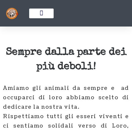
HOME
CHI SIAMO
ADOTTA UN CANE
MAMME A DISTANZA
COME AIUTARCI
CHI SIAMO
ADOTTA UN CANE
Sempre dalla parte dei
MAMME A DISTANZA
BLOG
più deboli!
COME AIUTARCI
Amiamo gli animali da sempre e ad
occuparci di loro abbiamo scelto di
dedicare la nostra vita.
Rispettiamo tutti gli esseri viventi e
ci sentiamo solidali verso di Loro,