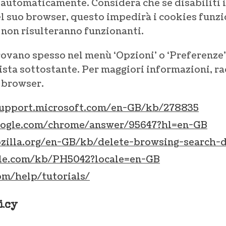
i automaticamente. Considera che se disabiliti i
l suo browser, questo impedirà i cookies funzion
o non risulteranno funzionanti.
ovano spesso nel menù ‘Opzioni’ o ‘Preferenze’.
 lista sottostante. Per maggiori informazioni, 
 browser.
support.microsoft.com/en-GB/kb/278835
google.com/chrome/answer/95647?hl=en-GB
ozilla.org/en-GB/kb/delete-browsing-search-
ple.com/kb/PH5042?locale=en-GB
m/help/tutorials/
icy