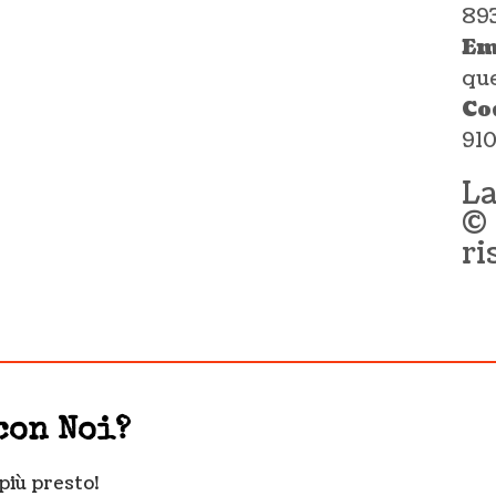
89
Em
qu
Co
91
L
© 
ri
con Noi?
più presto!