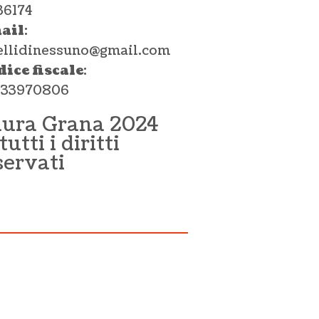
36174
ail
:
ellidinessuno@gmail.com
dice fiscale
:
033970806
aura Grana 2024
tutti i diritti
servati