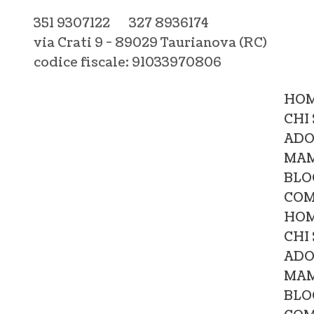
351 9307122
327 8936174
via Crati 9 - 89029 Taurianova (RC)
codice fiscale: 91033970806
HO
CHI
ADO
MAM
BLO
COM
HO
CHI
ADO
MAM
BLO